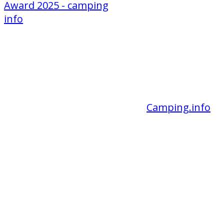
Liebe Gäste,
wir sind wieder Gewinner des
Camping.info
-
Awards und haben gleichzeitig die
Auszeichnung als "Bester Campingplatz in
Thüringen" erhalten.
Vielen Dank an alle Gäste, die uns so toll
bewertet haben.
Wenn es Ihnen gut bei uns gefallen hat,
freuen wir uns sehr, wenn auch Sie uns