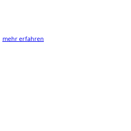
Campingplatz
voller Abwechslung
mehr erfahren
Unser Service
Kastenwagen
Stellplätze,
Parzellen,
Zeltplatz und