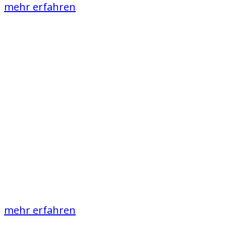
mehr erfahren
Unser Service
Kastenwagen St
Zeltplatz und
mehr erfahren