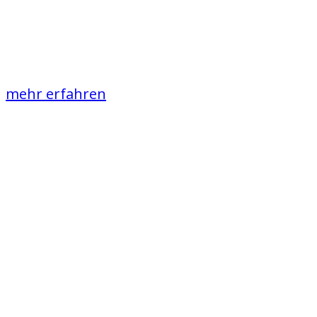
Campingplatz
voller Abwechslung
mehr erfahren
Unser Service
Kastenwagen
Stellplätze,
Parzellen,
Zeltplatz und