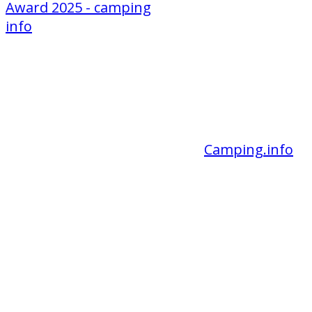
Liebe Gäste,
wir sind wieder Gewinner des
Camping.info
-
Awards und haben gleichzeitig die
Auszeichnung als "Bester Campingplatz in
Thüringen" erhalten.
Vielen Dank an alle Gäste, die uns so toll
bewertet haben.
Wenn es Ihnen gut bei uns gefallen hat,
freuen wir uns sehr, wenn auch Sie uns