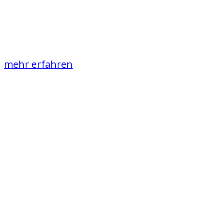
Campingplatz
voller Abwechslung
mehr erfahren
Unser Service
Kastenwagen
Stellplätze,
Parzellen,
Zeltplatz und