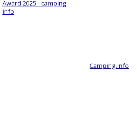
Liebe Gäste,
wir sind wieder Gewinner des
Camping.info
-
Awards und haben gleichzeitig die
Auszeichnung als "Bester Campingplatz in
Thüringen" erhalten.
Vielen Dank an alle Gäste, die uns so toll
bewertet haben.
Wenn es Ihnen gut bei uns gefallen hat,
freuen wir uns sehr, wenn auch Sie uns